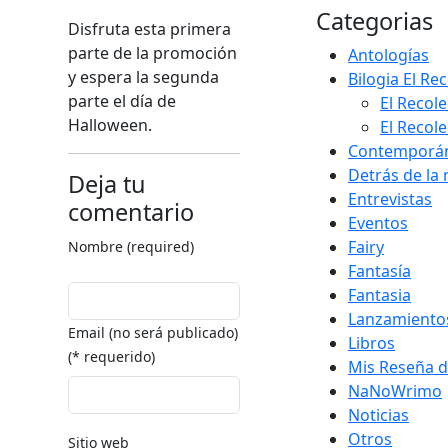
Categorias
Disfruta esta primera
parte de la promoción
Antologías
y espera la segunda
Bilogia El Re
parte el día de
El Recole
Halloween.
El Recole
Contemporá
Detrás de la
Deja tu
Entrevistas
comentario
Eventos
Fairy
Nombre (required)
Fantasía
Fantasia
Lanzamiento
Email (no será publicado)
Libros
(* requerido)
Mis Reseña d
NaNoWrimo
Noticias
Otros
Sitio web