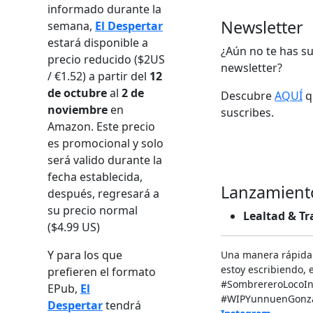
informado durante la
Newsletter
semana,
El Despertar
estará disponible a
¿Aún no te has su
precio reducido ($2US
newsletter?
/ €1.52) a partir del
12
de octubre
al
2 de
Descubre
AQUÍ
qu
noviembre
en
suscribes.
Amazon. Este precio
es promocional y solo
será valido durante la
fecha establecida,
Lanzamient
después, regresará a
su precio normal
Lealtad & Tr
($4.99 US)
Y para los que
Una manera rápida
estoy escribiendo, e
prefieren el formato
‬#SombrereroLocoIn
EPub,
El
#WIPYunnuenGonzal
Despertar
tendrá