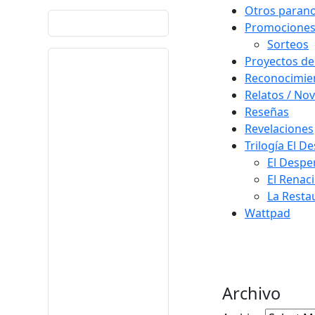
Otros paran
Promocione
Sorteos
Proyectos de
Reconocimie
Relatos / Nov
Reseñas
Revelaciones
Trilogía El D
El Despe
El Renac
La Resta
Wattpad
Archivo