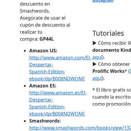
Instagram
descuento en
Smashwords.
Asegúrate de usar el
cupón de descuento al
Tutoriales
realizar tu
compra:
GP44L
► Cómo recibir l
documento Kind
Amazon US:
aquí
).
http://www.amazon.com/El-
► Cómo obtener t
Despertar-
Prolific Works
* (
Spanish-Edition-
aquí
).
ebook/dp/B008NDWOMI
Amazon ES:
* El libro gratis s
http://www.amazon.es/El-
cuando la escrito
Despertar-
como promoción
Spanish-Edition-
ebook/dp/B008NDWOMI
Smashwords:
http://www.smashwords.com/books/view/13