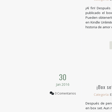
¡Al fin! Despué
publicado el box
Pueden obtenerlo
en Kindle Unlimi
historia de amor de
30
Jan 2016
¡Box se
0 Comentarios
Categoría:
E
Después de pensa
en box set. Aun 