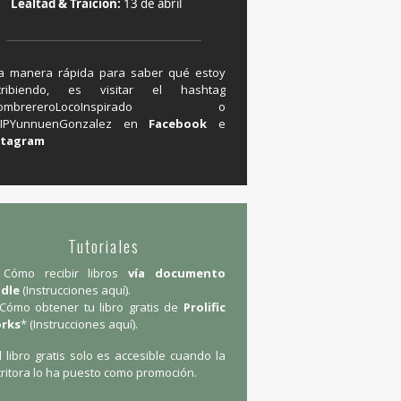
Lealtad & Traición:
13 de abril
a manera rápida para saber qué estoy
cribiendo, es visitar el hashtag
#SombrereroLocoInspirado o
IPYunnuenGonzalez en ‪
Facebook
e
stagram
Tutoriales
Cómo recibir libros
vía documento
ndle
(
Instrucciones aquí
).
Cómo obtener tu libro gratis de
Prolific
rks
* (
Instrucciones aquí
).
l libro gratis solo es accesible cuando la
ritora lo ha puesto como promoción.