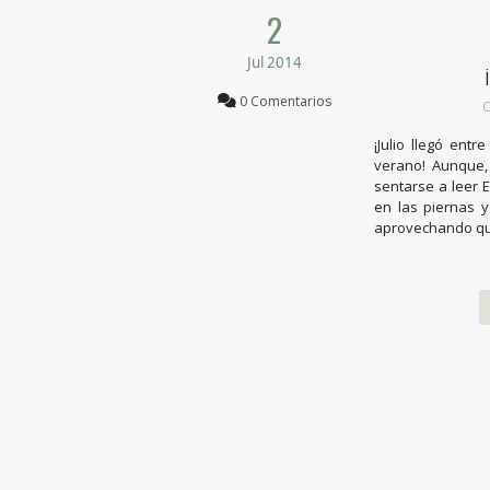
2
Jul 2014
0 Comentarios
C
¡Julio llegó entr
verano! Aunque, 
sentarse a leer 
en las piernas 
aprovechando que