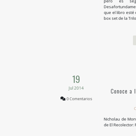
pero es seg
Desafortundament
que el libro esté 
box set de la Tril
19
Jul 2014
Conoce a l
0 Comentarios
C
Nicholau de Mon
de El Recolector: 