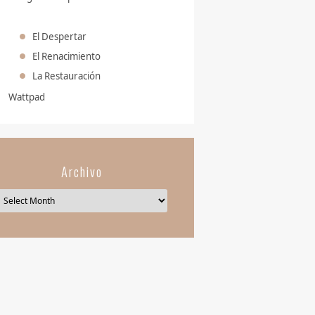
El Despertar
El Renacimiento
La Restauración
Wattpad
Archivo