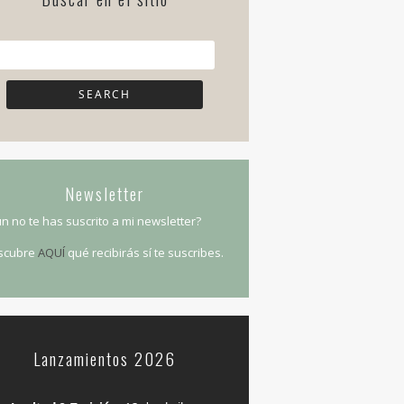
Newsletter
n no te has suscrito a mi newsletter?
scubre
AQUÍ
qué recibirás sí te suscribes.
Lanzamientos 2026