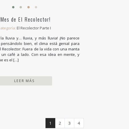
¡Mes de El Recolector!
ategoría:
El Recolector Parte I
e la lluvia y… lluvia, y más lluvia! ¡No parece
pensándolo bien, el clima está genial para
El Recolector: Fuera de la vida con una manta
y un café a lado. Con esa idea en mente, y
 es el […]
LEER MÁS
Página actual
Página
Página
Página
1
2
3
4