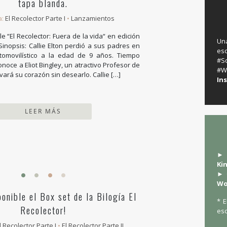
tapa blanda.
a:
El Recolector Parte I
•
Lanzamientos
le “El Recolector: Fuera de la vida“ en edición
Un
Sinopsis: Callie Elton perdió a sus padres en
es
tomovilístico a la edad de 9 años. Tiempo
‬
onoce a Eliot Bingley, un atractivo Profesor de
#W
ivará su corazón sin desearlo. Callie […]
In
LEER MÁS
► 
Ki
► 
Wo
ponible el Box set de la Bilogía El
* E
Recolector!
esc
l Recolector Parte I
•
El Recolector Parte II