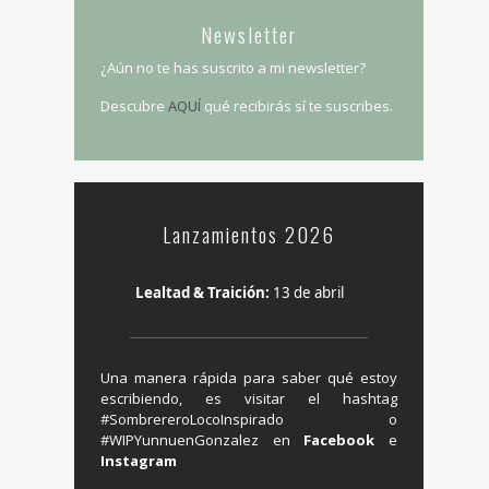
Newsletter
¿Aún no te has suscrito a mi newsletter?
Descubre
AQUÍ
qué recibirás sí te suscribes.
Lanzamientos 2026
Lealtad & Traición:
13 de abril
Una manera rápida para saber qué estoy
escribiendo, es visitar el hashtag
‬#SombrereroLocoInspirado o
#WIPYunnuenGonzalez en ‪
Facebook
e
Instagram