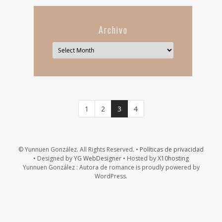
Archivo
Página
Página
Página actual
Página
1
2
3
4
© Yunnuen González. All Rights Reserved. •
Políticas de privacidad
• Designed by
YG WebDesigner
• Hosted by
X10hosting
Yunnuen González : Autora de romance is proudly powered by
WordPress.