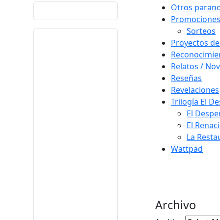
Otros paran
Promocione
Sorteos
Proyectos de
Reconocimie
Relatos / Nov
Reseñas
Revelaciones
Trilogía El D
El Despe
El Renac
La Resta
Wattpad
Archivo