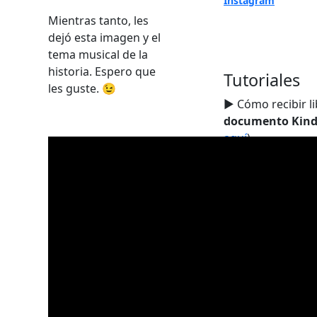
Instagram
Mientras tanto, les
dejó esta imagen y el
tema musical de la
historia. Espero que
Tutoriales
les guste. 😉
► Cómo recibir l
documento Kind
aquí
).
► Cómo obtener t
Prolific Works
* (
aquí
).
* El libro gratis s
cuando la escrito
como promoción