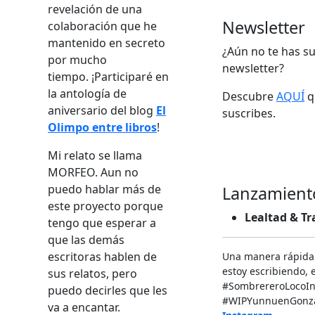
revelación de una
Newsletter
colaboración que he
mantenido en secreto
¿Aún no te has su
por mucho
newsletter?
tiempo. ¡Participaré en
la antología de
Descubre
AQUÍ
qu
aniversario del blog
El
suscribes.
Olimpo entre libros
!
Mi relato se llama
MORFEO. Aun no
puedo hablar más de
Lanzamient
este proyecto porque
Lealtad & Tr
tengo que esperar a
que las demás
escritoras hablen de
Una manera rápida
estoy escribiendo, e
sus relatos, pero
‬#SombrereroLocoIn
puedo decirles que les
#WIPYunnuenGonzal
va a encantar.