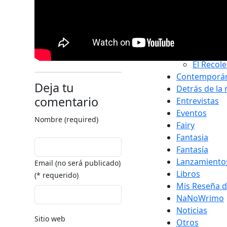
Categorias
Antologías
Bilogia El Re
El Recole
El Recole
Contemporá
Deja tu
Detrás de la
comentario
Entrevistas
Eventos
Nombre (required)
Fairy
Fantasia
Fantasía
Lanzamiento
Email (no será publicado)
Libros
(* requerido)
Mis Reseña d
NaNoWrimo
Noticias
Sitio web
Otros