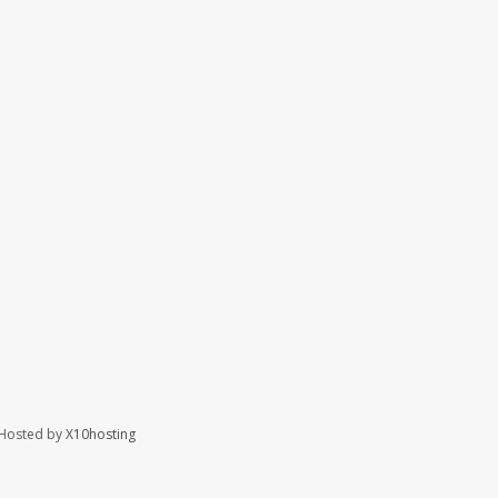
Hosted by
X10hosting