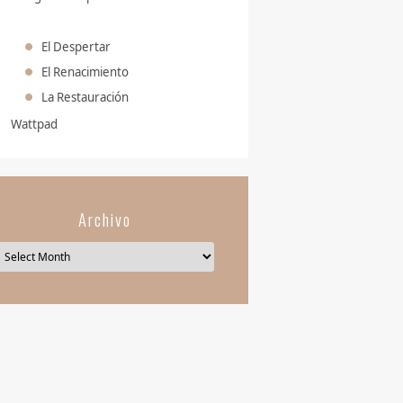
El Despertar
El Renacimiento
La Restauración
Wattpad
Archivo