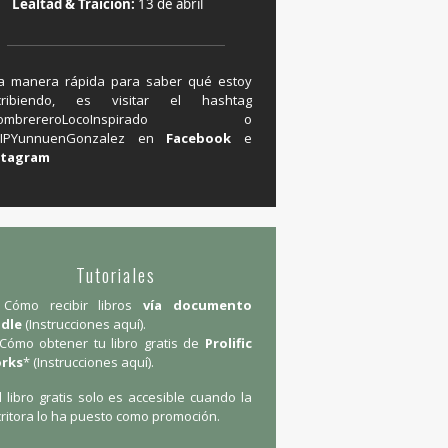
Lealtad & Traición:
13 de abril
a manera rápida para saber qué estoy
cribiendo, es visitar el hashtag
#SombrereroLocoInspirado o
IPYunnuenGonzalez en ‪
Facebook
e
stagram
Tutoriales
Cómo recibir libros
vía documento
ndle
(
Instrucciones aquí
).
Cómo obtener tu libro gratis de
Prolific
rks
* (
Instrucciones aquí
).
l libro gratis solo es accesible cuando la
ritora lo ha puesto como promoción.