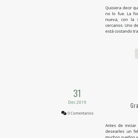
Quisiera decir q
no lo fue. La f
nueva, con la 
cercanos. Uno de
está costando tr
31
Dec 2019
Gr
0 Comentarios
Antes de iniciar 
desearles un fe
muchos sueños y 