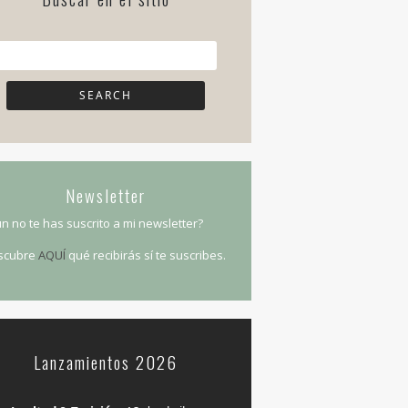
Newsletter
n no te has suscrito a mi newsletter?
scubre
AQUÍ
qué recibirás sí te suscribes.
Lanzamientos 2026