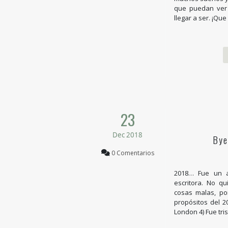
que puedan ver
llegar a ser. ¡Qu
23
Dec 2018
Bye
0 Comentarios
2018… Fue un a
escritora. No q
cosas malas, po
propósitos del 
London 4) Fue tri