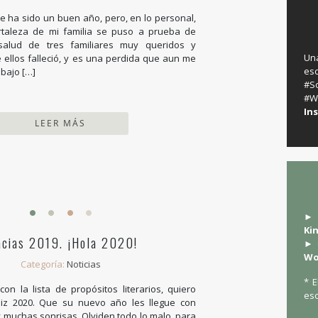
ue ha sido un buen año, pero, en lo personal,
ortaleza de mi familia se puso a prueba de
salud de tres familiares muy queridos y
Un
 ellos falleció, y es una perdida que aun me
es
abajo […]
‬
#W
In
LEER MÁS
► 
Ki
acias 2019. ¡Hola 2020!
► 
Wo
Categoría:
Noticias
* E
con la lista de propósitos literarios, quiero
esc
liz 2020. Que su nuevo año les llegue con
muchas sonrisas. Olviden todo lo malo, para