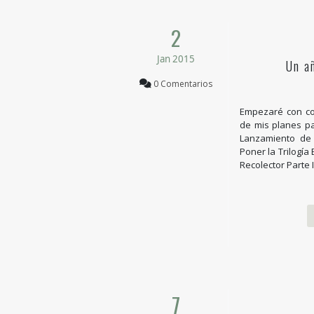
2
Jan 2015
Un a
0 Comentarios
Empezaré con co
de mis planes pa
Lanzamiento de L
Poner la Trilogía
Recolector Parte I
7