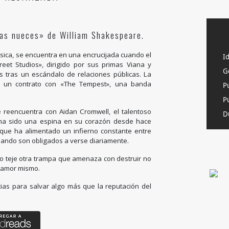
as nueces» de William Shakespeare.
úsica, se encuentra en una encrucijada cuando el
I
reet Studios», dirigido por sus primas Viana y
G
s tras un escándalo de relaciones públicas. La
es un contrato con «The Tempest», una banda
P
Pu
se reencuentra con Aidan Cromwell, el talentoso
D
n ha sido una espina en su corazón desde hace
que ha alimentado un infierno constante entre
uando son obligados a verse diariamente.
no teje otra trampa que amenaza con destruir no
l amor mismo.
cias para salvar algo más que la reputación del