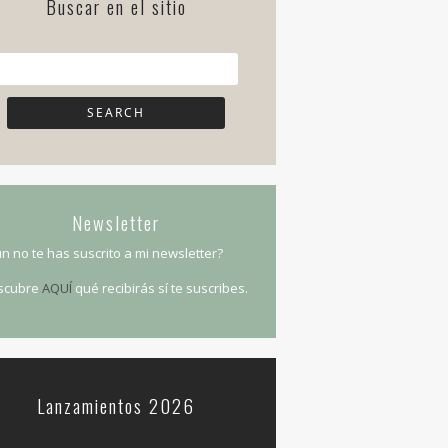
Buscar en el sitio
Newsletter
n no te has suscrito a mi newsletter?
scubre
AQUÍ
qué recibirás sí te suscribes.
Lanzamientos 2026