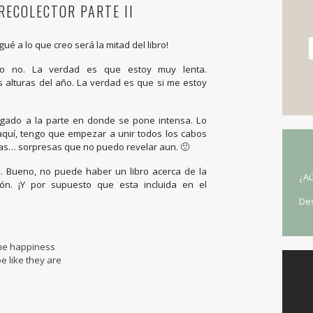
 RECOLECTOR PARTE II
gué a lo que creo será la mitad del libro!
ro no. La verdad es que estoy muy lenta.
s alturas del año. La verdad es que si me estoy
legado a la parte en donde se pone intensa. Lo
 aquí, tengo que empezar a unir todos los cabos
sas… sorpresas que no puedo revelar aun. 🙁
o… Bueno, no puede haber un libro acerca de la
¿Aú
n. ¡Y por supuesto que esta incluida en el
De
ne happiness
 like they are