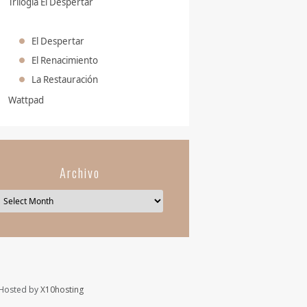
Trilogía El Despertar
El Despertar
El Renacimiento
La Restauración
Wattpad
Archivo
Hosted by
X10hosting