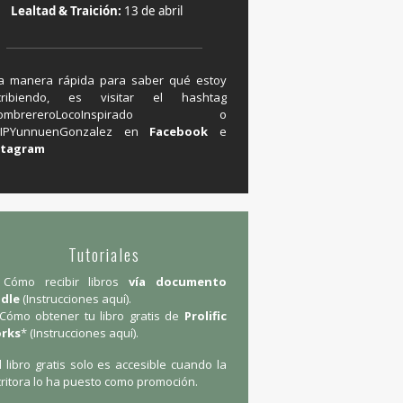
Lealtad & Traición:
13 de abril
a manera rápida para saber qué estoy
cribiendo, es visitar el hashtag
#SombrereroLocoInspirado o
IPYunnuenGonzalez en ‪
Facebook
e
stagram
Tutoriales
Cómo recibir libros
vía documento
ndle
(
Instrucciones aquí
).
Cómo obtener tu libro gratis de
Prolific
rks
* (
Instrucciones aquí
).
l libro gratis solo es accesible cuando la
ritora lo ha puesto como promoción.