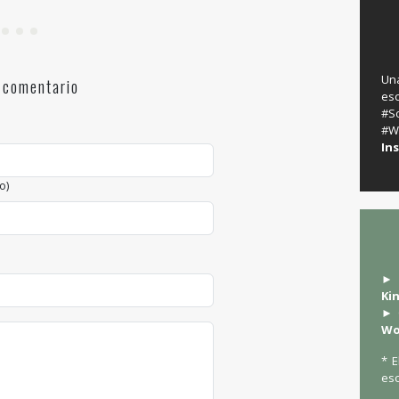
Un
 comentario
es
‬
#W
In
o)
► 
Ki
► 
Wo
* E
esc