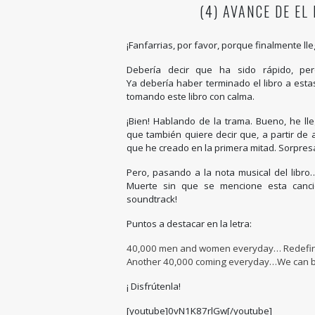
(4) AVANCE DE EL
¡Fanfarrias, por favor, porque finalmente lle
Debería decir que ha sido rápido, pe
Ya debería haber terminado el libro a esta
tomando este libro con calma.
¡Bien! Hablando de la trama. Bueno, he l
que también quiere decir que, a partir de
que he creado en la primera mitad. Sorpre
Pero, pasando a la nota musical del libr
Muerte sin que se mencione esta canció
soundtrack!
Puntos a destacar en la letra:
40,000 men and women everyday… Redefi
Another 40,000 coming everyday…We can be
¡ Disfrútenla!
[youtube]0vN1K87rlGw[/youtube]