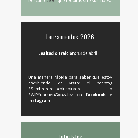
Descubre
AQUÍ
qué recibirás sí te suscribes.
Lanzamientos 2026
Lealtad & Traición:
13 de abril
Una manera rápida para saber qué estoy
escribiendo, es visitar el hashtag
‬#SombrereroLocoInspirado o
#WIPYunnuenGonzalez en ‪
Facebook
e
Instagram
Tutoriales