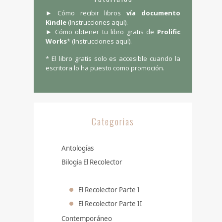
► Cómo recibir libros
vía documento
Kindle
(
Instrucciones aquí
).
► Cómo obtener tu libro gratis de
Prolific
Works
* (
Instrucciones aquí
).
* El libro gratis solo es accesible cuando la
escritora lo ha puesto como promoción.
Categorias
Antologías
Bilogia El Recolector
El Recolector Parte I
El Recolector Parte II
Contemporáneo