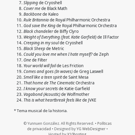
Slipping
de Cryoshell
Cover me
de Black Math
Backbone
de Kaleo
Rule Britannia
de Royal Philharmonic Orchestra
God save the King
de Royal Philharmonic Orchestra
Black chandelier
de Biffy Clyro
Weight of Everything (feat. Katie Garfield)
de Ill Factor
Creeping in my soul
de Cryoshell
Black Sheep
de Metric
Could you love me when I hate myself?
de Zeph
One
de Filter
Your world will fail
de Les Friction
Comes and goes (In waves)
de Greg Laswell
Smell like a teen spirit
de Saint Mesa
That home de The Cinematic
Orchestra
I know your secrets
de Katie Garfield
Vagabond (Acoustic)
de Wolfmother
This is what heartbreak feels like
de JVKE
* Tema musical de la historia.
© Yunnuen González. All Rights Reserved. •
Políticas
de privacidad
• Designed by
YG WebDesigner
•
Hosted by
X10hosting