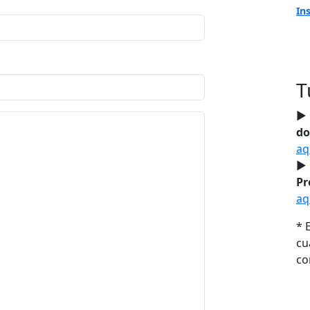
In
T
► 
do
aq
► 
Pr
aq
* 
cu
co