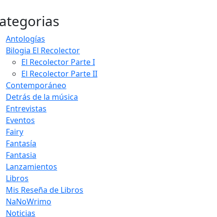
ategorias
Antologías
Bilogia El Recolector
El Recolector Parte I
El Recolector Parte II
Contemporáneo
Detrás de la música
Entrevistas
Eventos
Fairy
Fantasía
Fantasia
Lanzamientos
Libros
Mis Reseña de Libros
NaNoWrimo
Noticias