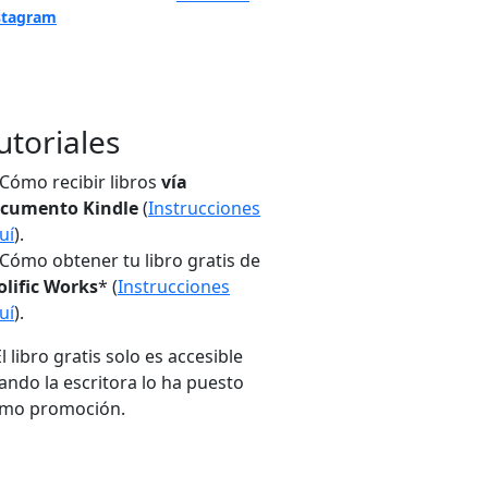
stagram
utoriales
Cómo recibir libros
vía
cumento Kindle
(
Instrucciones
uí
).
Cómo obtener tu libro gratis de
olific Works
* (
Instrucciones
uí
).
El libro gratis solo es accesible
ando la escritora lo ha puesto
mo promoción.