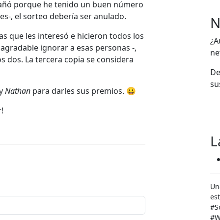
trañó porque he tenido un buen número
es-, el sorteo debería ser anulado.
N
s que les interesó e hicieron todos los
¿A
 agradable ignorar a esas personas -,
ne
los dos. La tercera copia se considera
De
su
y
Nathan
para darles sus premios. 😀
!
L
Un
est
‬#
#W