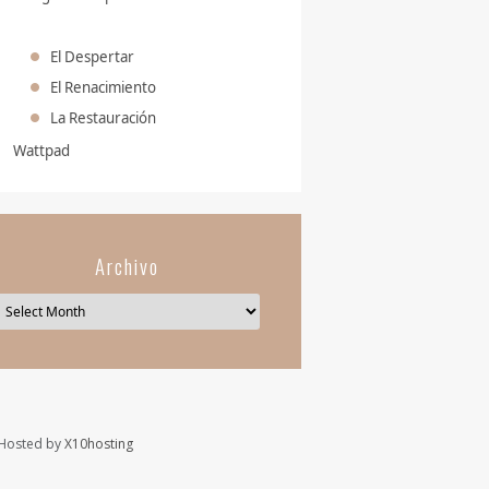
El Despertar
El Renacimiento
La Restauración
Wattpad
Archivo
Hosted by
X10hosting