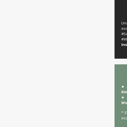
Un
es
‬
#W
In
► 
Ki
► 
Wo
* E
esc