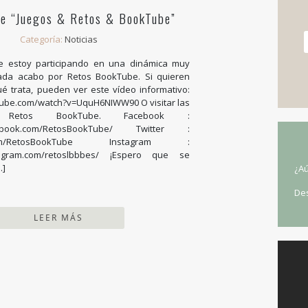
de “Juegos & Retos & BookTube”
Categoría:
Noticias
e estoy participando en una dinámica muy
evada acabo por Retos BookTube. Si quieren
 trata, pueden ver este vídeo informativo:
tube.com/watch?v=UquH6NIWW90 O visitar las
Retos BookTube. Facebook :
acebook.com/RetosBookTube/ Twitter :
ter.com/RetosBookTube Instagram :
stagram.com/retoslbbbes/ ¡Espero que se
…]
¿Aú
De
LEER MÁS