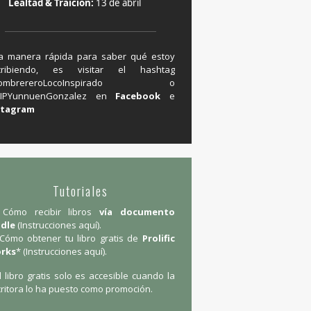
Lealtad & Traición:
13 de abril
a manera rápida para saber qué estoy
cribiendo, es visitar el hashtag
#SombrereroLocoInspirado o
IPYunnuenGonzalez en ‪
Facebook
e
stagram
Tutoriales
Cómo recibir libros
vía documento
ndle
(
Instrucciones aquí
).
Cómo obtener tu libro gratis de
Prolific
rks
* (
Instrucciones aquí
).
l libro gratis solo es accesible cuando la
ritora lo ha puesto como promoción.