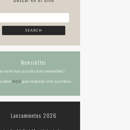
Newsletter
n no te has suscrito a mi newsletter?
scubre
AQUÍ
qué recibirás sí te suscribes.
Lanzamientos 2026