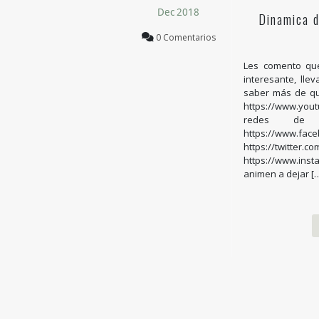
Dec 2018
Dinamica 
0 Comentarios
Les comento qu
interesante, ll
saber más de qué
https://www.you
redes de 
https://www.f
https://twit
https://www.in
animen a dejar [