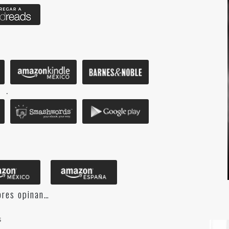
.
ores opinan…
s