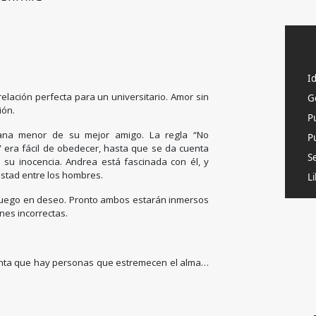
I
relación perfecta para un universitario. Amor sin
G
ión.
P
ana menor de su mejor amigo. La regla “No
Pu
 era fácil de obedecer, hasta que se da cuenta
S
n su inocencia. Andrea está fascinada con él, y
istad entre los hombres.
Li
l juego en deseo. Pronto ambos estarán inmersos
nes incorrectas.
enta que hay personas que estremecen el alma…