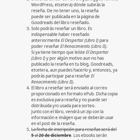
WordPress, etcetera) dónde subirás la
reseña. De no tener uno, la reseña
puede ser publicada en la página de
Goodreads del libro reseñado.
Solo podrás reseñar un libro. Es
indispensable haber reseñado
anteriormente
El Despertar (Libro I)
para
poder reseñar
El Renacimiento (Libro II)
.
Si ya tiene tiempo que leíste
El Despertar
(Libro I)
y por algún motivo aun no has
publicado la reseña en tu blog, Goodreads,
etcetera, aun puedes hacerlo y, entonces, ya
podrás participar para reseñar
El
Renacimiento (Libro II)
.
El libro a reseñar será enviado al correo
proporcionado en formato ePub. Dicha copia
es exclusiva para reseña y no puede ser
distribuida y/o usada para sorteo.
Junto con el libro, vendrá un zip con la
información e imágen que se deberán usar
en el post de la reseña.
La fecha de inscripción para reseñas será del
5
al
20 de diciembre
. Los ebooks serán