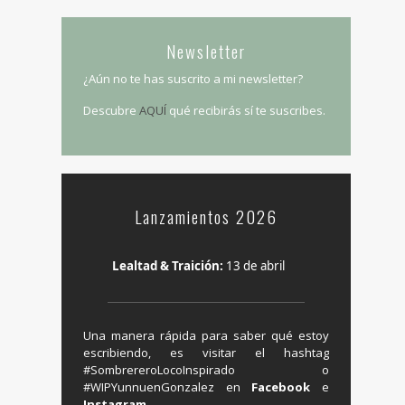
Newsletter
¿Aún no te has suscrito a mi newsletter?
Descubre
AQUÍ
qué recibirás sí te suscribes.
Lanzamientos 2026
Lealtad & Traición:
13 de abril
Una manera rápida para saber qué estoy
escribiendo, es visitar el hashtag
‬#SombrereroLocoInspirado o
#WIPYunnuenGonzalez en ‪
Facebook
e
Instagram