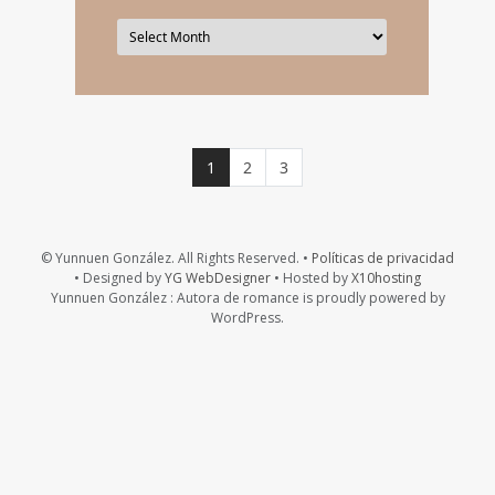
Página actual
Página
Página
1
2
3
© Yunnuen González. All Rights Reserved. •
Políticas de privacidad
• Designed by
YG WebDesigner
• Hosted by
X10hosting
Yunnuen González : Autora de romance is proudly powered by
WordPress.