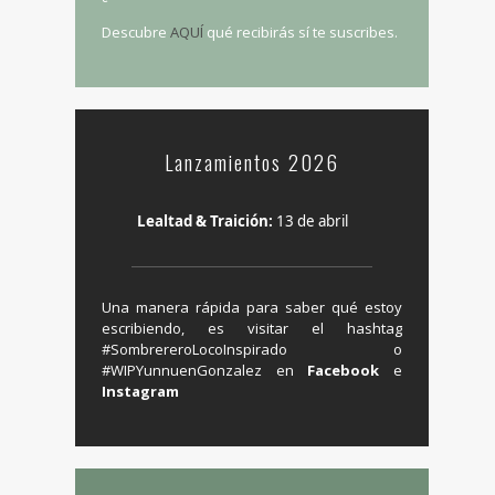
Descubre
AQUÍ
qué recibirás sí te suscribes.
Lanzamientos 2026
Lealtad & Traición:
13 de abril
Una manera rápida para saber qué estoy
escribiendo, es visitar el hashtag
‬#SombrereroLocoInspirado o
#WIPYunnuenGonzalez en ‪
Facebook
e
Instagram