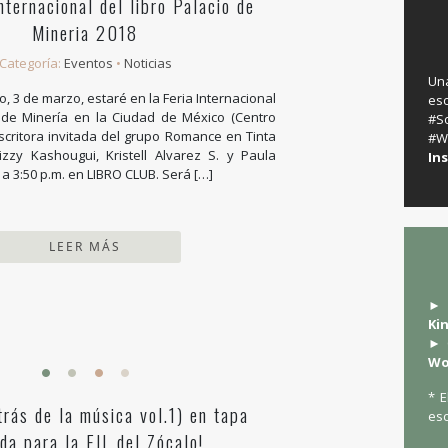
nternacional del libro Palacio de
Mineria 2018
Categoría:
Eventos
•
Noticias
Un
, 3 de marzo, estaré en la Feria Internacional
es
o de Minería en la Ciudad de México (Centro
‬
escritora invitada del grupo Romance en Tinta
#W
Lizzy Kashougui, Kristell Alvarez S. y Paula
In
 a 3:50 p.m. en LIBRO CLUB. Será […]
LEER MÁS
► 
Ki
► 
Wo
* E
trás de la música vol.1) en tapa
esc
da para la FIL del Zócalo!