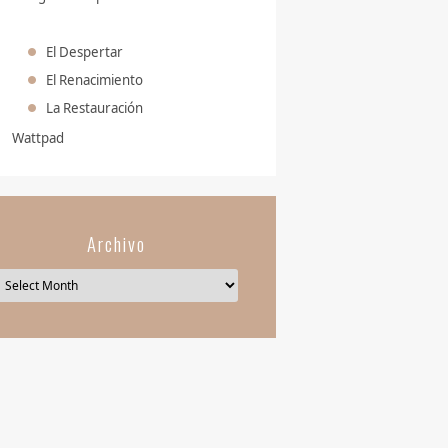
El Despertar
El Renacimiento
La Restauración
Wattpad
Archivo