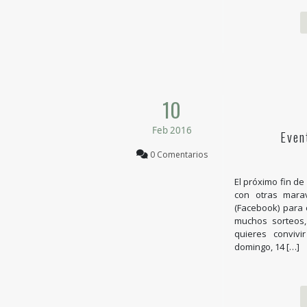
10
Feb 2016
Even
0 Comentarios
El próximo fin de
con otras marav
(Facebook) para 
muchos sorteos,
quieres convivi
domingo, 14 […]