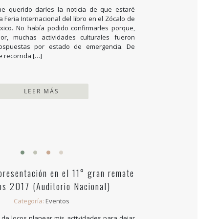
e querido darles la noticia de que estaré
a Feria Internacional del libro en el Zócalo de
xico. No había podido confirmarles porque,
or, muchas actividades culturales fueron
ospuestas por estado de emergencia. De
e recorrida […]
LEER MÁS
presentación en el 11° gran remate
ros 2017 (Auditorio Nacional)
Categoría:
Eventos
e locos planear mis actividades para dejar