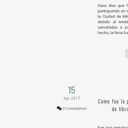
Hace días que h
participando en l
la Ciudad de Mé
debido al tembl
canceladas o p
hecho, la feria fu
15
Apr 2017
Como fue la 
de lib
0 Comentarios
Fue una semana d