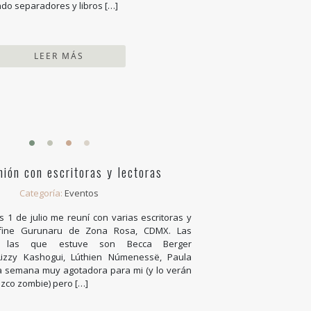
do separadores y libros […]
LEER MÁS
nión con escritoras y lectoras
Categoría:
Eventos
s 1 de julio me reuní con varias escritoras y
ffine Gurunaru de Zona Rosa, CDMX. Las
on las que estuve son Becca Berger
 Lizzy Kashogui, Lúthien Númenessë, Paula
 semana muy agotadora para mi (y lo verán
ezco zombie) pero […]