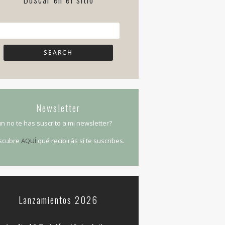
Newsletter
n no te has suscrito a mi newsletter?
scubre
AQUÍ
qué recibirás sí te suscribes.
Lanzamientos 2026