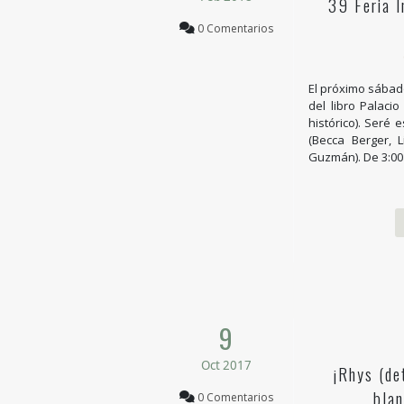
39 Feria I
0 Comentarios
El próximo sábado
del libro Palaci
histórico). Seré 
(Becca Berger​, 
Guzmán​). De 3:00
9
Oct 2017
¡Rhys (de
blan
0 Comentarios