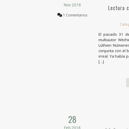
Nov 2018
Lectura c
1 Comentarios
Cate
El pasado 31 de
multiautor Witch
Lúthien Númenes
conjunta con el b
irreal. Ya había 
[…]
28
Feb 2018