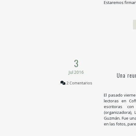
Estaremos firman
3
Jul 2016
Una reu
2 Comentarios
El pasado vierne
lectoras en Co
escritoras c
(organizadora),
Guzmán. Fue una
en las fotos, par