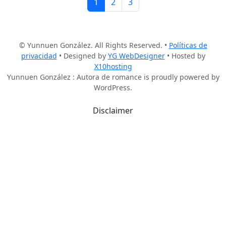
Página actual
Página
Página
1
2
3
© Yunnuen González. All Rights Reserved. •
Políticas de
privacidad
• Designed by
YG WebDesigner
• Hosted by
X10hosting
Yunnuen González : Autora de romance is proudly powered by
WordPress.
Disclaimer