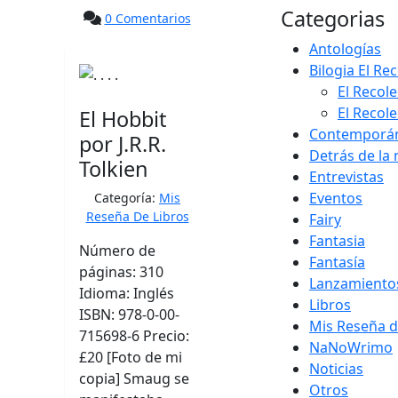
Categorias
0 Comentarios
Antologías
Bilogia El Re
El Recole
El Recole
El Hobbit
Contemporá
por J.R.R.
Detrás de la
Tolkien
Entrevistas
Eventos
Categoría:
Mis
Reseña De Libros
Fairy
Fantasia
Número de
Fantasía
páginas: 310
Lanzamiento
Idioma: Inglés
Libros
ISBN: 978-0-00-
Mis Reseña d
715698-6 Precio:
NaNoWrimo
£20 [Foto de mi
Noticias
copia] Smaug se
Otros