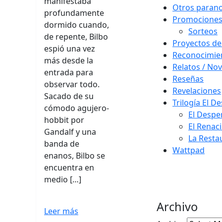
manifestaba
Otros paran
profundamente
Promocione
dormido cuando,
Sorteos
de repente, Bilbo
Proyectos de
espió una vez
Reconocimie
más desde la
Relatos / Nov
entrada para
Reseñas
observar todo.
Revelaciones
Sacado de su
Trilogía El D
cómodo agujero-
El Despe
hobbit por
El Renac
Gandalf y una
La Resta
banda de
Wattpad
enanos, Bilbo se
encuentra en
medio […]
Archivo
Leer más