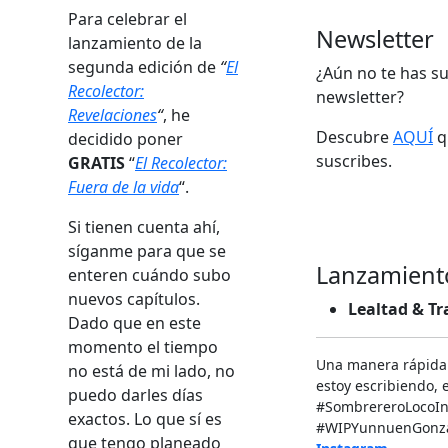
Para celebrar el
Newsletter
lanzamiento de la
segunda edición de
“
El
¿Aún no te has su
Recolector:
newsletter?
Revelaciones
“
, he
Descubre
AQUÍ
qu
decidido poner
suscribes.
GRATIS
“
El Recolector:
Fuera de la vida
“.
Si tienen cuenta ahí,
síganme para que se
Lanzamient
enteren cuándo subo
nuevos capítulos.
Lealtad & Tr
Dado que en este
momento el tiempo
Una manera rápida
no está de mi lado, no
estoy escribiendo, e
puedo darles días
‬#SombrereroLocoIn
exactos. Lo que sí es
#WIPYunnuenGonzal
que tengo planeado