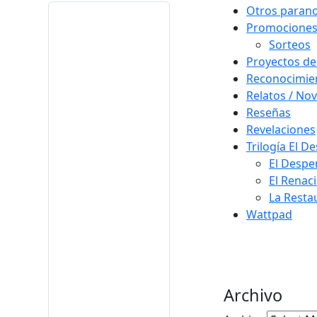
Otros paran
Promocione
Sorteos
Proyectos de
Reconocimie
Relatos / Nov
Reseñas
Revelaciones
Trilogía El D
El Despe
El Renac
La Resta
Wattpad
Archivo