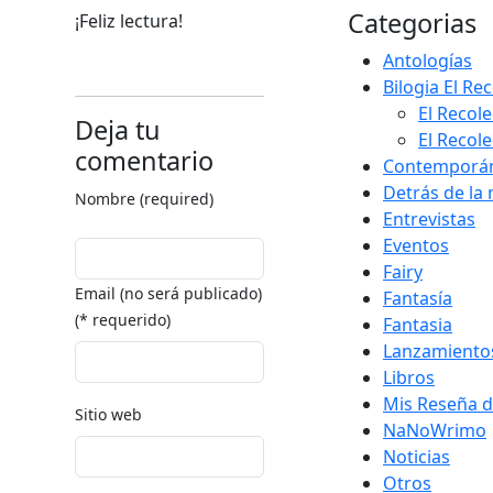
Categorias
¡Feliz lectura!
Antologías
Bilogia El Re
El Recole
Deja tu
El Recole
comentario
Contemporá
Detrás de la
Nombre (required)
Entrevistas
Eventos
Fairy
Email (no será publicado)
Fantasía
(* requerido)
Fantasia
Lanzamiento
Libros
Mis Reseña d
Sitio web
NaNoWrimo
Noticias
Otros