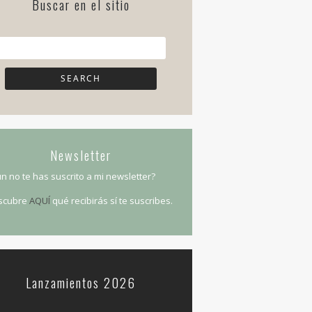
Buscar en el sitio
Newsletter
n no te has suscrito a mi newsletter?
scubre
AQUÍ
qué recibirás sí te suscribes.
Lanzamientos 2026