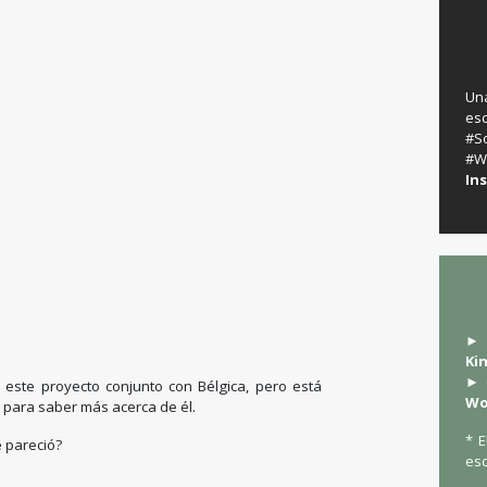
Un
es
‬
#W
In
► 
Ki
► 
este proyecto conjunto con Bélgica, pero está
Wo
 para saber más acerca de él.
* E
e pareció?
esc