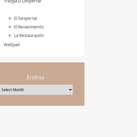
Trilogía El Despertar
El Despertar
El Renacimiento
La Restauración
Wattpad
Archivo