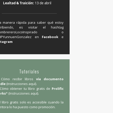
Lealtad & Traición:
13 de abril
a manera rápida para saber qué estoy
cribiendo, es visitar el hashtag
#SombrereroLocoInspirado o
IPYunnuenGonzalez en ‪
Facebook
e
stagram
Tutoriales
Cómo recibir libros
vía documento
ndle
(
Instrucciones aquí
).
Cómo obtener tu libro gratis de
Prolific
rks
* (
Instrucciones aquí
).
l libro gratis solo es accesible cuando la
ritora lo ha puesto como promoción.