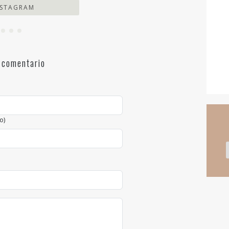
NSTAGRAM
 comentario
o)