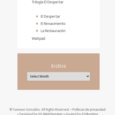
Trilogía El Despertar
El Despertar
El Renacimiento
La Restauración
Wattpad
Archivo
© Yunnuen González. All Rights Reserved. •
Políticas de privacidad
• Designed by
YG WebDesigner
• Hosted by
X10hosting