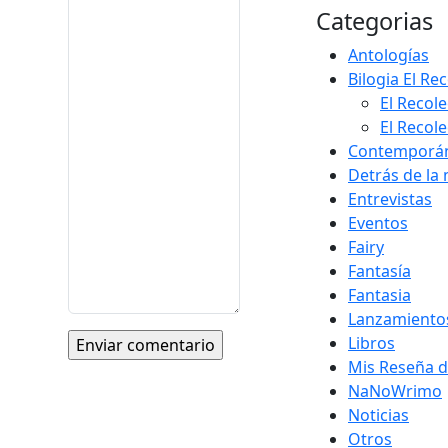
Categorias
Antologías
Bilogia El Re
El Recole
El Recole
Contemporá
Detrás de la
Entrevistas
Eventos
Fairy
Fantasía
Fantasia
Lanzamiento
Libros
Mis Reseña d
NaNoWrimo
Noticias
Otros