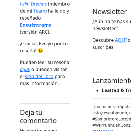
Felin Dreams
(miembro
Newsletter
de mi
Team
) ha leído y
reseñado
¿Aún no te has su
Encuéntrame
newsletter?
(versión ARC).
Descubre
AQUÍ
qu
¡Gracias Evelyn por tu
suscribes.
reseña! 😉
Pueden leer su reseña
aquí
, o pueden visitar
el
sitio del libro
para
Lanzamient
más información.
Lealtad & Tr
Una manera rápida
Deja tu
estoy escribiendo, e
comentario
‬#SombrereroLocoIn
#WIPYunnuenGonzal
Nombre (required)