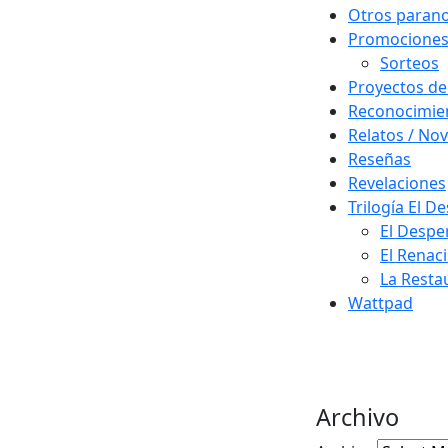
Otros paran
Promocione
Sorteos
Proyectos de
Reconocimie
Relatos / Nov
Reseñas
Revelaciones
Trilogía El D
El Despe
El Renac
La Resta
Wattpad
Archivo