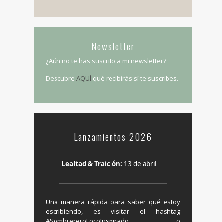
Newsletter
¿Aún no te has suscrito a mi newsletter?
Descubre
AQUÍ
qué recibirás sí te suscribes.
Lanzamientos 2026
Lealtad & Traición:
13 de abril
Una manera rápida para saber qué estoy
escribiendo, es visitar el hashtag
‬#SombrereroLocoInspirado o