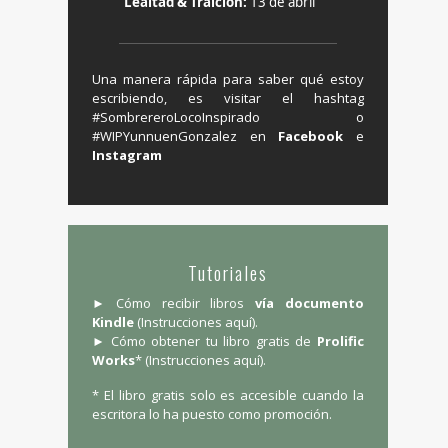
Lealtad & Traición:
13 de abril
Una manera rápida para saber qué estoy
escribiendo, es visitar el hashtag
‬#SombrereroLocoInspirado o
#WIPYunnuenGonzalez en ‪
Facebook
e
Instagram
Tutoriales
► Cómo recibir libros
vía documento
Kindle
(
Instrucciones aquí
).
► Cómo obtener tu libro gratis de
Prolific
Works
* (
Instrucciones aquí
).
* El libro gratis solo es accesible cuando la
escritora lo ha puesto como promoción.