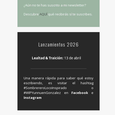
¿Aún no te has suscrito a mi newsletter?
Descubre
AQUÍ
qué recibirás sí te suscribes.
Lanzamientos 2026
Lealtad & Traición:
13 de abril
Una manera rápida para saber qué estoy
escribiendo, es visitar el hashtag
‬#SombrereroLocoInspirado o
#WIPYunnuenGonzalez en ‪
Facebook
e
Instagram