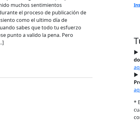
enido muchos sentimientos
In
urante el proceso de publicación de
 siento como el ultimo día de
cuando sabes que todo tu esfuerzo
ese punto a valido la pena. Pero
T
…]
► 
do
aq
► 
Pr
aq
* 
cu
co