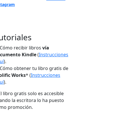
stagram
utoriales
Cómo recibir libros
vía
cumento Kindle
(
Instrucciones
uí
).
Cómo obtener tu libro gratis de
olific Works
* (
Instrucciones
uí
).
El libro gratis solo es accesible
ando la escritora lo ha puesto
mo promoción.