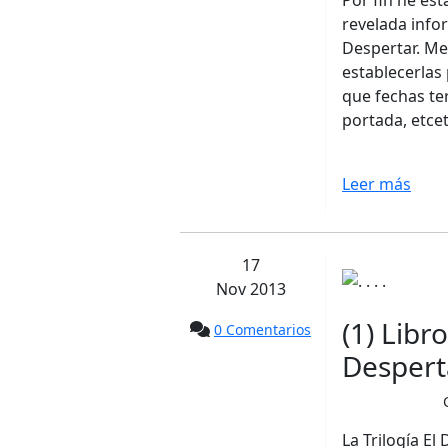
Por fin he est
revelada infor
Despertar. M
establecerlas
que fechas te
portada, etcet
Leer más
17
Nov 2013
(1) Libro
0 Comentarios
Despert
La Trilogía El