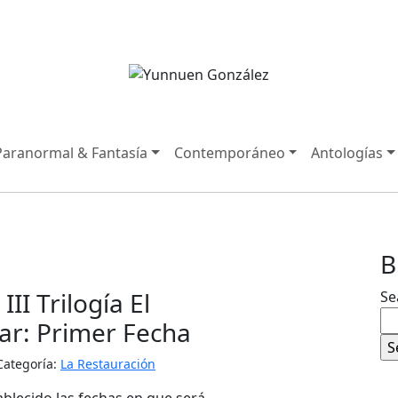
Paranormal & Fantasía
Contemporáneo
Antologías
B
 III Trilogía El
Se
ar: Primer Fecha
Categoría:
La Restauración