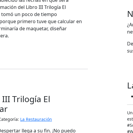
ablecido las fechas en que será
mación del Libro III Trilogía El
N
e tomó un poco de tiempo
 porque primero tuve que calcular en
¿A
rminaría de maquetar, diseñar
ne
era.
De
su
L
 III Trilogía El
ar
Un
est
Categoría:
La Restauración
‬#
 Despertar llega a su fin. ¡No puedo
#W