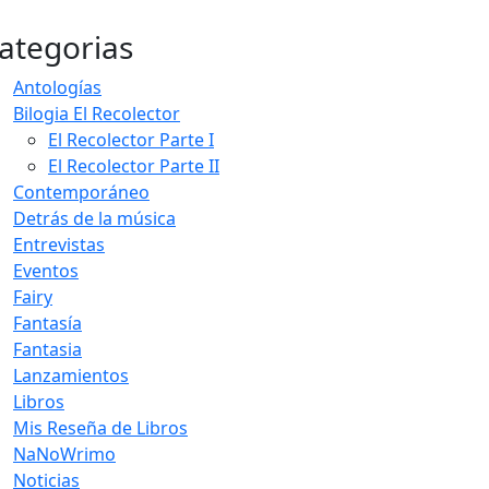
ategorias
Antologías
Bilogia El Recolector
El Recolector Parte I
El Recolector Parte II
Contemporáneo
Detrás de la música
Entrevistas
Eventos
Fairy
Fantasía
Fantasia
Lanzamientos
Libros
Mis Reseña de Libros
NaNoWrimo
Noticias