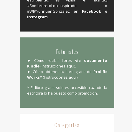
escribiendo, es visitar el hashtag
‬#SombrereroLocoInspirado o
#WIPYunnuenGonzalez en ‪
Facebook
e
Instagram
Tutoriales
► Cómo recibir libros
vía documento
Kindle
(
Instrucciones aquí
).
► Cómo obtener tu libro gratis de
Prolific
Works
* (
Instrucciones aquí
).
* El libro gratis solo es accesible cuando la
escritora lo ha puesto como promoción.
Categorias